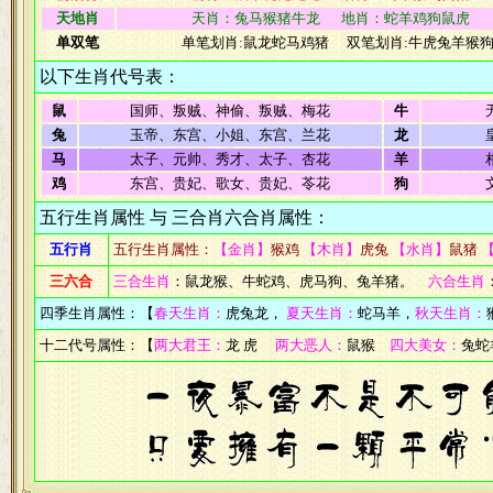
天地肖
天肖：兔马猴猪牛龙 地肖：蛇羊鸡狗鼠虎
单双笔
单笔划肖:鼠龙蛇马鸡猪 双笔划肖:牛虎兔羊猴
以下生肖代号表：
鼠
国师、叛贼、神偷、叛贼、梅花
牛
兔
玉帝、东宫、小姐、东宫、兰花
龙
马
太子、元帅、秀才、太子、杏花
羊
鸡
东宫、贵妃、歌女、贵妃、苓花
狗
五行生肖属性 与 三合肖六合肖属性：
五行肖
五行生肖属性：
【金肖】
猴鸡
【木肖】
虎兔
【水肖】
鼠猪
三六合
三合生肖
：鼠龙猴、牛蛇鸡、虎马狗、兔羊猪。
六合生肖
四季生肖属性：【
春天生肖：
虎兔龙，
夏天生肖：
蛇马羊，
秋天生肖：
十二代号属性：【
两大君王：
龙 虎
两大恶人：
鼠猴
四大美女：
兔蛇