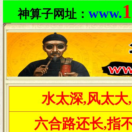
1
www.
神算子网址：
水太深,风太大
六合路还长,指