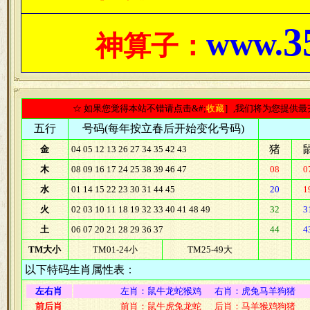
3
www.
神算子：
☆ 如果您觉得本站不错请点击&#;
收藏
］,我们将为您提供
五行
号码(每年按立春后开始变化号码)
猪
金
04 05 12 13 26 27 34 35 42 43
木
08 09 16 17 24 25 38 39 46 47
08
0
水
01 14 15 22 23 30 31 44 45
20
1
火
02 03 10 11 18 19 32 33 40 41 48 49
32
3
土
06 07 20 21 28 29 36 37
44
4
TM大小
TM01-24小
TM25-49大
以下特码生肖属性表：
左右肖
左肖：鼠牛龙蛇猴鸡 右肖：虎兔马羊狗猪
前后肖
前肖：鼠牛虎兔龙蛇 后肖：马羊猴鸡狗猪