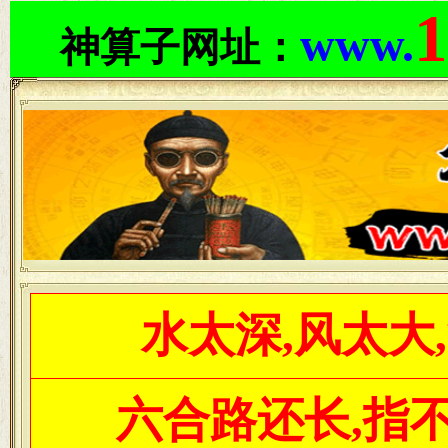
1
www.
神算子网址：
水太深,风太大
六合路还长,指