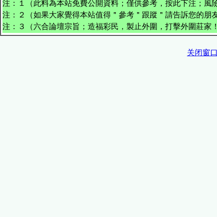
注：１（此料為本站免費公開資料；僅供參考，按此下注；風
注：２（如果大家覺得本站值得＂參考＂跟蹤＂請告訴您的朋友
注：３（六合論壇宗旨；造福彩民，製止外圍，打擊外圍莊家
关闭窗