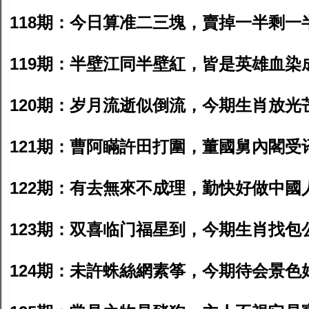
118期：今日算准二三塊，賣掉一半剩一
119期：半壁江同半壁紅，皆是英雄血染
120期：岁月流逝似倒流，今期生肖放光
121期：曹阿瞞許田打圍，董國舅內閣受
122期：有去無來不成理，勤快好做中國
123期：双喜临门福星到，今期生肖找包
124期：未許蛛絲網素筝，今期待会景色