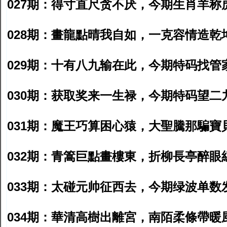
027期：得寸直尺贪不厌，今期生肖羊称
028期：畫龍點晴我自如，一克容情造乾
029期：十有八九输在此，今期特码找管
030期：获取奖来一生禄，今期特码望二
031期：魔王巧算困心猿，大聖騰那騙寶
032期：青篙巨點畫樓東，折柳長亭醉眼
033期：太碰元帅征西去，今期绿波单数
034期：華清高樹出離宮，南陌柔條帶暖