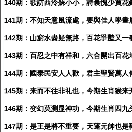
140期：欲訪西泠蘇小小，詩囊愧少買花
141期：不知天意風流處，要與佳人學畫
142期：山窮水盡疑無路，百花爭豔又一
143期：百忍之中有祥和，六合開出百花
144期：國泰民安人人歡，君主聖賢萬人
145期：来而不往非礼也，今期生肖猴来
146期：变幻莫测显神功，今期生肖四九
147期：是王是將不重要，天蓬元帥也是