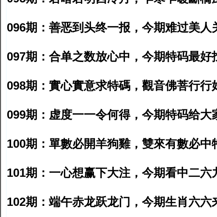
096期：善恶到头终一报，今期难过美人
097期：合单之数放心中，今期特码最好
098期：實心實意求特碼，觀音佛菩行行
099期：虚度一一令何得，今期特码给大
100期：單數必開羊狗雞，雙來有數必中
101期：一心想赢下大注，今期看中二六
102期：端午赤龙跃龙门，今期生肖六六