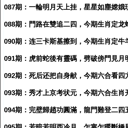
087期：一輪明月天上挂，星星如塵嫦娥
088期：門路在雙追二四，今期生肖定龙
090期：连三卡斯基擦到，今期生肖定牛
091期：虎前蛇後有靈碼，劈破傍門見月
092期：死后还把自身献，今期六合看四
093期：秀才上京考状元，今期六合生肖
094期：完壁歸趙功圓滿，龍門難登二四
095期：若暗若明西冷月，乍寒乍暖斷橋