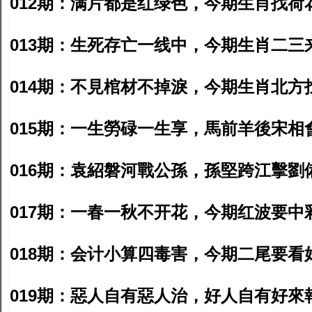
012期：满片都是红绿色，今期生肖找荷
013期：生死存亡一线中，今期生肖二三
014期：不見棺材不掉淚，今期生肖北方
015期：一生勞碌一生享，馬前羊後宋相
016期：袁紹磐河戰公孫，孫堅跨江擊劉
017期：一春一秋不开花，今期红波要中
018期：会计小算四毒害，今期二尾要看
019期：惡人自有惡人治，好人自有好來