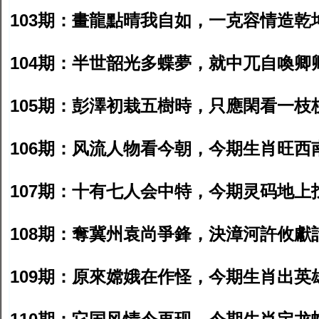
103期：畫龍點晴我自如，一克容情造乾
104期：半世韶光多蝶夢，就中兀自喚卿
105期：彭澤初栽五樹時，只應閑看一枝
106期：风流人物看今朝，今期生肖旺西
107期：十有七人会中特，今期灵码地上
108期：奪冀州袁尚爭鋒，決漳河許攸獻
109期：原來嫦娥在作怪，今期生肖出英