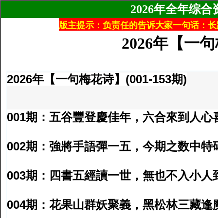
2026年全年综
版主提示：负责任的告诉大家一句话：长
2026年【一句梅
2026年【一句梅花诗】(001-153期)
001期：五谷豐登慶佳年，六合來到人心
002期：強將手語彈一五，今期之数中特
003期：四書五經讀一世，無也不入小人
004期：花果山群妖聚義，黑松林三藏逢