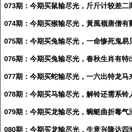
073期：今期买鼠输尽光，斤斤计较差二
074期：今期买猴输尽光，黃風嶺唐僧有
075期：今期买兔输尽光，一命惨死鬼易
076期：今期买兔输尽光，春秋生肖有特
077期：今期买蛇输尽光，一六出特龙马
078期：今期买马输尽光，解铃还需系铃
079期：今期买龙输尽光，蜿蜓曲折毒气
080期：今期买龙输尽光，生意兴隆达四