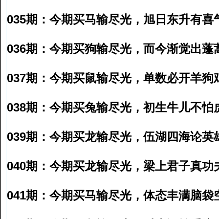
035期：今期买马输尽光，旭日东升有喜
036期：今期买狗输尽光，而今渐觉出蓬
037期：今期买鼠输尽光，单数必开羊狗
038期：今期买兔输尽光，初生牛儿不怕
039期：今期买龙输尽光，伍湖四海论英
040期：今期买龙输尽光，梁上君子真功
041期：今期买马输尽光，体态丰满脑袋