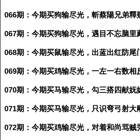
066期：今期买狗输尽光，斬蔡陽兄弟釋
067期：今期买狗输尽光，遇目不忘脑里
068期：今期买鼠输尽光，出蓝出红防尾
069期：今期买鸡输尽光，一左一右数相
070期：今期买马输尽光，勾三搭四献妩
071期：今期买马输尽光，只识弯弓射大
072期：今期买鸡输尽光，对着和尚骂贼