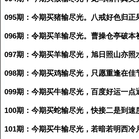
095期：今期买猪输尽光。八戒好色归正
096期：令期买羊输尽光。曹操仓亭破本
097期：今期买羊输尽光，旭日照山亦照
098期：今期买鸡输尽光，只愿重逢在佳
099期：今期买牛输尽光，百度好运一点
100期：今期买蛇输尽光，快接二是到速
101期：今期买牛输尽光，若暗若明西冷