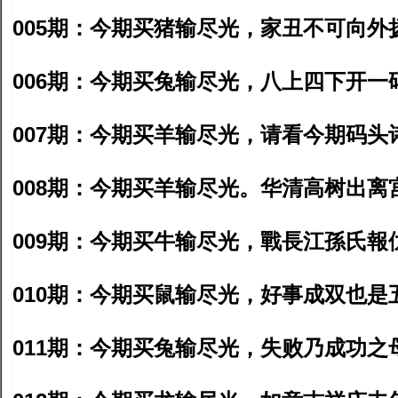
005期：今期买猪输尽光，家丑不可向外
006期：今期买兔输尽光，八上四下开一
007期：今期买羊输尽光，请看今期码头
008期：今期买羊输尽光。华清高树出离
009期：今期买牛输尽光，戰長江孫氏報
010期：今期买鼠输尽光，好事成双也是
011期：今期买兔输尽光，失败乃成功之